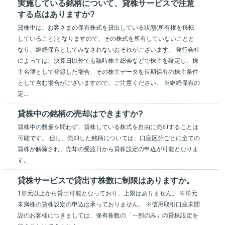
実施している銘柄について、貸株サービスで注意
する点はありますか?
貸株中は、お客さまの保有株式を貸出している状態(所有権を移転
していること)となりますので、その株式を所有していないことと
なり、継続保有としてみなされないおそれがございます。 発行会社
によっては、決算日以外でも臨時株主総会などで株主を確定し、株
主名簿として登録した場合、その株主データを長期保有の株主条件
として含む場合がございますので、ご注意ください。 ※継続保有の
定...
貸株中の銘柄の売却はできますか?
貸株中の数量を問わず、貸株している株式を自由に売却することは
可能です。 但し、売却した銘柄については、口座区分ごとに全ての
貸株が解除され、売却の受渡日から貸株設定の申込が可能となりま
す。
貸株サービスで貸出す株数に制限はありますか。
1単元以上から貸出可能となっており、上限はありません。 ※単元
未満株の貸株設定の申込は承っておりません。 ※信用取引口座未開
設のお客様につきましては、保有株数の「一部のみ」の貸株設定を