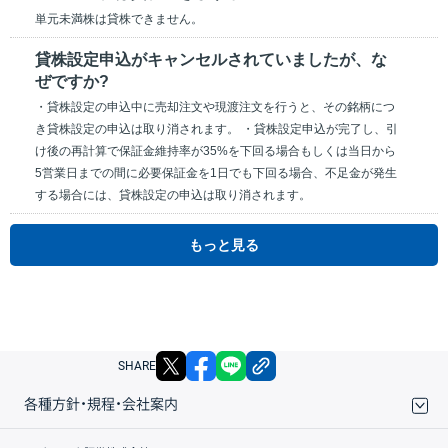
単元未満株は貸株できません。
貸株設定申込がキャンセルされていましたが、な
ぜですか?
・貸株設定の申込中に売却注文や現渡注文を行うと、その銘柄につ
き貸株設定の申込は取り消されます。 ・貸株設定申込が完了し、引
け後の再計算で保証金維持率が35%を下回る場合もしくは当日から
5営業日までの間に必要保証金を1日でも下回る場合、不足金が発生
する場合には、貸株設定の申込は取り消されます。
もっと見る
X
facebook
LINE
リンクをコピー
SHARE
各種方針・規程・会社案内
取引規程・約款
サイトマップ
その他のご案内
個人情報保護方針
最良執行方針
サイトのご利用について
ディスクレイマー
信託保全
リスク説明
会社案内