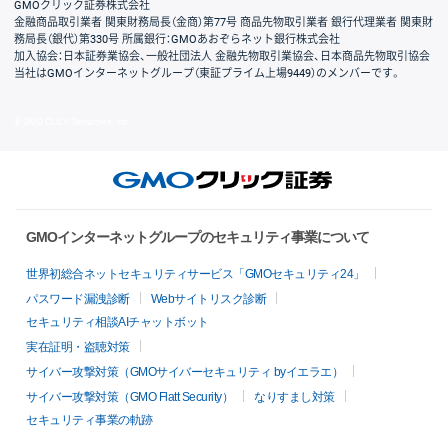
GMOクリック証券株式会社
金融商品取引業者 関東財務局長（金商）第77号 商品先物取引業者 銀行代理業者 関東財
務局長（銀代）第330号 所属銀行：GMOあおぞらネット銀行株式会社
加入協会：日本証券業協会、一般社団法人 金融先物取引業協会、日本商品先物取引協会
当社はGMOインターネットグループ（東証プライム上場9449）のメンバーです。
© GMO CLICK Securities, Inc.
GMOインターネットグループのセキュリティ事業について
世界初総合ネットセキュリティサービス「GMOセキュリティ24」
パスワード漏洩診断
Webサイトリスク診断
セキュリティ相談AIチャットボット
実在証明・盗聴対策
サイバー攻撃対策（GMOサイバーセキュリティ byイエラエ）
サイバー攻撃対策（GMO Flatt Security）
なりすまし対策
セキュリティ事業の軌跡