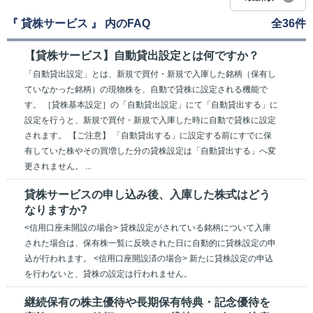
『 貸株サービス 』 内のFAQ
全36件
【貸株サービス】自動貸出設定とは何ですか？
「自動貸出設定」とは、新規で買付・新規で入庫した銘柄（保有し
ていなかった銘柄）の現物株を、自動で貸株に設定される機能で
す。 ［貸株基本設定］の「自動貸出設定」にて「自動貸出する」に
設定を行うと、新規で買付・新規で入庫した時に自動で貸株に設定
されます。 【ご注意】 「自動貸出する」に設定する前にすでに保
有していた株やその買増した分の貸株設定は「自動貸出する」へ変
更されません。 ...
貸株サービスの申し込み後、入庫した株式はどう
なりますか?
<信用口座未開設の場合> 貸株設定がされている銘柄について入庫
された場合は、保有株一覧に反映された日に自動的に貸株設定の申
込が行われます。 <信用口座開設済の場合> 新たに貸株設定の申込
を行わないと、貸株の設定は行われません。
継続保有の株主優待や長期保有特典・記念優待を