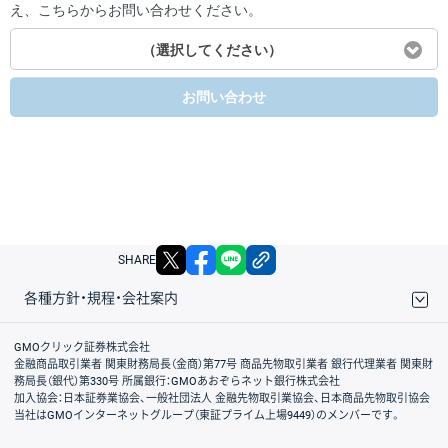
え、こちらからお問い合わせください。
（選択してください）
お問い合わせ
X
facebook
LINE
リンクをコピー
SHARE
各種方針・規程・会社案内
取引規程・約款
サイトマップ
その他のご案内
個人情報保護方針
最良執行方針
サイトのご利用について
ディスクレイマー
信託保全
リスク説明
会社案内
GMOクリック証券株式会社
金融商品取引業者 関東財務局長（金商）第77号 商品先物取引業者 銀行代理業者 関東財
務局長（銀代）第330号 所属銀行：GMOあおぞらネット銀行株式会社
加入協会：日本証券業協会、一般社団法人 金融先物取引業協会、日本商品先物取引協会
当社はGMOインターネットグループ（東証プライム上場9449）のメンバーです。