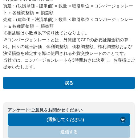
買建：(決済単価－建単価) × 数量 × 取引単位 × コンバージョンレー
ト ± 各種調整額 ＝ 損益額
売建：(建単価－決済単価) × 数量 × 取引単位 × コンバージョンレー
ト ± 各種調整額 ＝ 損益額
※損益額は小数点以下切り捨てとなります。
※コンバージョンレートとは、外貨建てCFDの必要証拠金額の算
出、日々の建玉評価、金利調整額、価格調整額、権利調整額および
決済損益を確定する際に使用される外貨交換レートのことです。
当社では、コンバージョンレートを3時間おきに決定し、お客様にご
提示いたします。
戻る
アンケート:ご意見をお聞かせください
(選択してください)
送信する