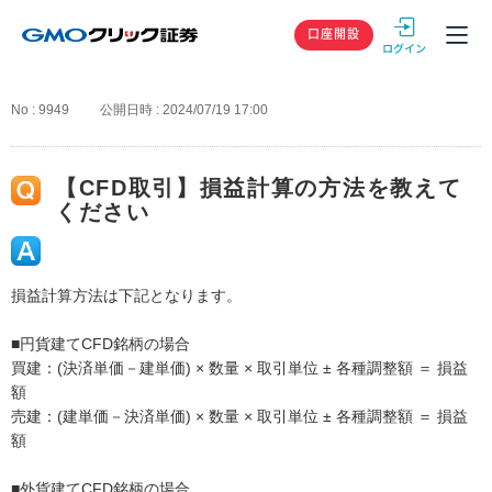
GMOクリック
口座開設
No : 9949
公開日時 : 2024/07/19 17:00
【CFD取引】損益計算の方法を教えて
ください
損益計算方法は下記となります。
■円貨建てCFD銘柄の場合
買建：(決済単価－建単価) × 数量 × 取引単位 ± 各種調整額 ＝ 損益
額
売建：(建単価－決済単価) × 数量 × 取引単位 ± 各種調整額 ＝ 損益
額
■外貨建てCFD銘柄の場合