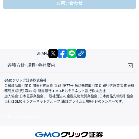
お問い合わせ
X
facebook
LINE
リンクをコピー
SHARE
各種方針・規程・会社案内
取引規程・約款
サイトマップ
その他のご案内
個人情報保護方針
最良執行方針
サイトのご利用について
ディスクレイマー
信託保全
リスク説明
会社案内
GMOクリック証券株式会社
金融商品取引業者 関東財務局長（金商）第77号 商品先物取引業者 銀行代理業者 関東財
務局長（銀代）第330号 所属銀行：GMOあおぞらネット銀行株式会社
加入協会：日本証券業協会、一般社団法人 金融先物取引業協会、日本商品先物取引協会
当社はGMOインターネットグループ（東証プライム上場9449）のメンバーです。
© GMO CLICK Securities, Inc.