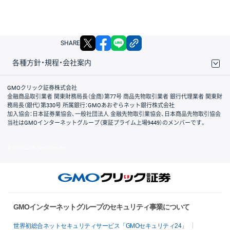
X
facebook
LINE
リンクをコピー
SHARE
各種方針・規程・会社案内
取引規程・約款
サイトマップ
その他のご案内
個人情報保護方針
最良執行方針
サイトのご利用について
ディスクレイマー
信託保全
リスク説明
会社案内
GMOクリック証券株式会社
金融商品取引業者 関東財務局長（金商）第77号 商品先物取引業者 銀行代理業者 関東財
務局長（銀代）第330号 所属銀行：GMOあおぞらネット銀行株式会社
加入協会：日本証券業協会、一般社団法人 金融先物取引業協会、日本商品先物取引協会
当社はGMOインターネットグループ（東証プライム上場9449）のメンバーです。
© GMO CLICK Securities, Inc.
GMOインターネットグループのセキュリティ事業について
世界初総合ネットセキュリティサービス「GMOセキュリティ24」