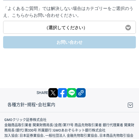
「よくあるご質問」では解決しない場合はカテゴリーをご選択のう
え、こちらからお問い合わせください。
（選択してください）
お問い合わせ
X
facebook
LINE
リンクをコピー
SHARE
各種方針・規程・会社案内
取引規程・約款
サイトマップ
その他のご案内
個人情報保護方針
最良執行方針
サイトのご利用について
ディスクレイマー
信託保全
リスク説明
会社案内
GMOクリック証券株式会社
金融商品取引業者 関東財務局長（金商）第77号 商品先物取引業者 銀行代理業者 関東財
務局長（銀代）第330号 所属銀行：GMOあおぞらネット銀行株式会社
加入協会：日本証券業協会、一般社団法人 金融先物取引業協会、日本商品先物取引協会