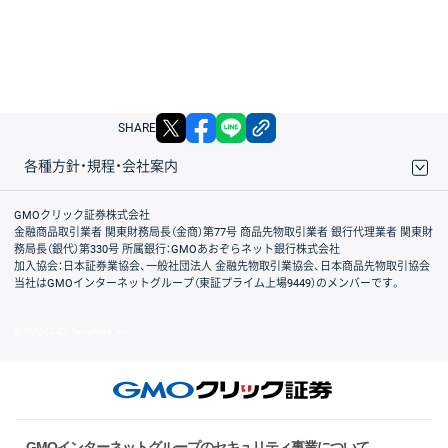
X
facebook
LINE
リンクをコピー
SHARE
各種方針・規程・会社案内
取引規程・約款
サイトマップ
その他のご案内
個人情報保護方針
最良執行方針
サイトのご利用について
ディスクレイマー
信託保全
リスク説明
会社案内
GMOクリック証券株式会社
金融商品取引業者 関東財務局長（金商）第77号 商品先物取引業者 銀行代理業者 関東財
務局長（銀代）第330号 所属銀行：GMOあおぞらネット銀行株式会社
加入協会：日本証券業協会、一般社団法人 金融先物取引業協会、日本商品先物取引協会
当社はGMOインターネットグループ（東証プライム上場9449）のメンバーです。
© GMO CLICK Securities, Inc.
GMOインターネットグループのセキュリティ事業について