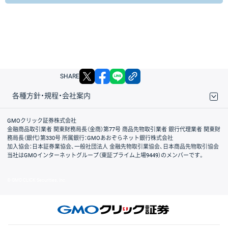
X
facebook
LINE
リンクをコピー
SHARE
各種方針・規程・会社案内
取引規程・約款
サイトマップ
その他のご案内
個人情報保護方針
最良執行方針
サイトのご利用について
ディスクレイマー
信託保全
リスク説明
会社案内
GMOクリック証券株式会社
金融商品取引業者 関東財務局長（金商）第77号 商品先物取引業者 銀行代理業者 関東財
務局長（銀代）第330号 所属銀行：GMOあおぞらネット銀行株式会社
加入協会：日本証券業協会、一般社団法人 金融先物取引業協会、日本商品先物取引協会
当社はGMOインターネットグループ（東証プライム上場9449）のメンバーです。
© GMO CLICK Securities, Inc.