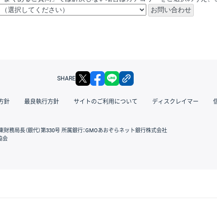
X
facebook
LINE
リンクをコピー
SHARE
方針
最良執行方針
サイトのご利用について
ディスクレイマー
東財務局長（銀代）第330号 所属銀行：GMOあおぞらネット銀行株式会社
協会
GMOクリック証券