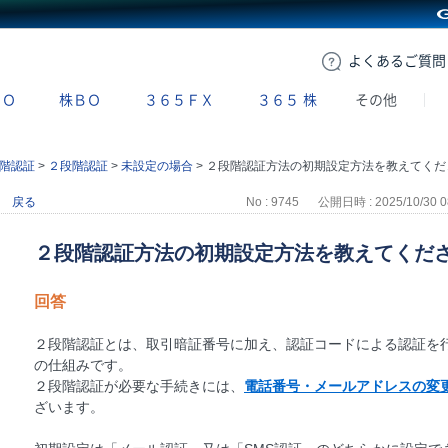
GMOクリック証券
よくある
ご質問
ＢＯ
株ＢＯ
３６５ＦＸ
３６５
株
その他
階認証
>
２段階認証
>
未設定の場合
>
２段階認証方法の初期設定方法を教えてください。（未設定のお客様向け）
戻る
No : 9745
公開日時 : 2025/10/30 0
２段階認証方法の初期設定方法を教えてくだ
回答
２段階認証とは、取引暗証番号に加え、認証コードによる認証を
の仕組みです。
２段階認証が必要な手続きには、
電話番号・メールアドレスの変
ざいます。