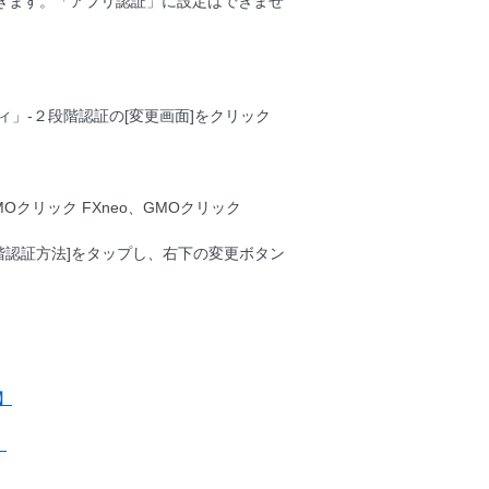
きます。「アプリ認証」に設定はできませ
」-２段階認証の[変更画面]をクリック
MOクリック FXneo、GMOクリック
段階認証方法]をタップし、右下の変更ボタン
】
】