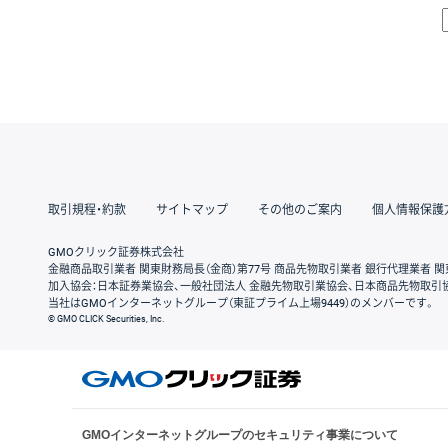
取引規程・約款
サイトマップ
その他のご案内
個人情報保護
GMOクリック証券株式会社
金融商品取引業者 関東財務局長（金商）第77号 商品先物取引業者 銀行代理業者 関
加入協会：日本証券業協会、一般社団法人 金融先物取引業協会、日本商品先物取引
当社はGMOインターネットグループ（東証プライム上場9449）のメンバーです。
© GMO CLICK Securities, Inc.
GMOインターネットグループのセキュリティ事業について