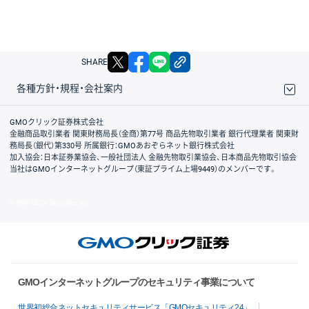
X
facebook
LINE
リンクをコピー
SHARE
各種方針・規程・会社案内
取引規程・約款
サイトマップ
その他のご案内
個人情報保護方針
最良執行方針
サイトのご利用について
ディスクレイマー
信託保全
リスク説明
会社案内
GMOクリック証券株式会社
金融商品取引業者 関東財務局長（金商）第77号 商品先物取引業者 銀行代理業者 関東財
務局長（銀代）第330号 所属銀行：GMOあおぞらネット銀行株式会社
加入協会：日本証券業協会、一般社団法人 金融先物取引業協会、日本商品先物取引協会
当社はGMOインターネットグループ（東証プライム上場9449）のメンバーです。
© GMO CLICK Securities, Inc.
GMOインターネットグループのセキュリティ事業について
世界初総合ネットセキュリティサービス「GMOセキュリティ24」