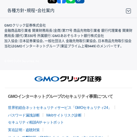
各種方針・規程・会社案内
取引規程・約款
サイトマップ
その他のご案内
個人情報保護方針
最良執行方針
サイトのご利用について
ディスクレイマー
信託保全
リスク説明
会社案内
GMOクリック証券株式会社
金融商品取引業者 関東財務局長（金商）第77号 商品先物取引業者 銀行代理業者 関東財
務局長（銀代）第330号 所属銀行：GMOあおぞらネット銀行株式会社
加入協会：日本証券業協会、一般社団法人 金融先物取引業協会、日本商品先物取引協会
当社はGMOインターネットグループ（東証プライム上場9449）のメンバーです。
© GMO CLICK Securities, Inc.
GMOインターネットグループのセキュリティ事業について
世界初総合ネットセキュリティサービス「GMOセキュリティ24」
パスワード漏洩診断
Webサイトリスク診断
セキュリティ相談AIチャットボット
実在証明・盗聴対策