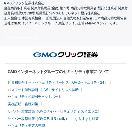
GMOクリック証券株式会社
金融商品取引業者 関東財務局長（金商）第77号 商品先物取引業者 銀行代理業者 関東財
務局長（銀代）第330号 所属銀行：GMOあおぞらネット銀行株式会社
加入協会：日本証券業協会、一般社団法人 金融先物取引業協会、日本商品先物取引協会
当社はGMOインターネットグループ（東証プライム上場9449）のメンバーです。
© GMO CLICK Securities, Inc.
GMOインターネットグループのセキュリティ事業について
世界初総合ネットセキュリティサービス「GMOセキュリティ24」
パスワード漏洩診断
Webサイトリスク診断
セキュリティ相談AIチャットボット
実在証明・盗聴対策
サイバー攻撃対策（GMOサイバーセキュリティ byイエラエ）
サイバー攻撃対策（GMO Flatt Security）
なりすまし対策
セキュリティ事業の軌跡