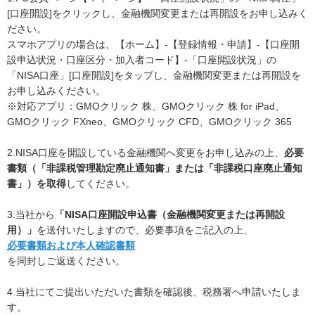
[口座開設]をクリックし、金融機関変更または再開設をお申し込みく
ださい。
スマホアプリの場合は、【ホーム】-【登録情報・申請】-【口座開
設申込状況・口座区分・加入者コード】-「口座開設状況」の
「NISA口座」[口座開設]をタップし、金融機関変更または再開設を
お申し込みください。
※対応アプリ：GMOクリック 株、GMOクリック 株 for iPad、
GMOクリック FXneo、GMOクリック CFD、GMOクリック 365
2.NISA口座を開設している金融機関へ変更をお申し込みの上、
必要
書類（「非課税管理勘定廃止通知書」または「非課税口座廃止通知
書」）を取得
してください。
3.当社から
「NISA口座開設申込書（金融機関変更または再開設
用）」
を送付いたしますので、必要事項をご記入の上、
必要書類および本人確認書類
を同封しご返送ください。
4.当社にてご提出いただいた書類を確認後、税務署へ申請いたしま
す。