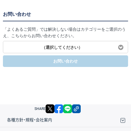
お問い合わせ
「よくあるご質問」では解決しない場合はカテゴリーをご選択のう
え、こちらからお問い合わせください。
（選択してください）
お問い合わせ
X
facebook
LINE
リンクをコピー
SHARE
各種方針・規程・会社案内
取引規程・約款
サイトマップ
その他のご案内
個人情報保護方針
最良執行方針
サイトのご利用について
ディスクレイマー
信託保全
リスク説明
会社案内