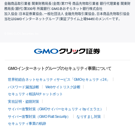
金融商品取引業者 関東財務局長（金商）第77号 商品先物取引業者 銀行代理業者 関東財
務局長（銀代）第330号 所属銀行：GMOあおぞらネット銀行株式会社
加入協会：日本証券業協会、一般社団法人 金融先物取引業協会、日本商品先物取引協会
当社はGMOインターネットグループ（東証プライム上場9449）のメンバーです。
© GMO CLICK Securities, Inc.
GMOインターネットグループのセキュリティ事業について
世界初総合ネットセキュリティサービス「GMOセキュリティ24」
パスワード漏洩診断
Webサイトリスク診断
セキュリティ相談AIチャットボット
実在証明・盗聴対策
サイバー攻撃対策（GMOサイバーセキュリティ byイエラエ）
サイバー攻撃対策（GMO Flatt Security）
なりすまし対策
セキュリティ事業の軌跡