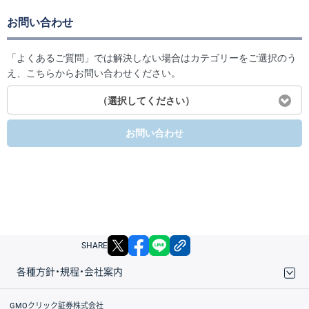
お問い合わせ
「よくあるご質問」では解決しない場合はカテゴリーをご選択のう
え、こちらからお問い合わせください。
（選択してください）
お問い合わせ
X
facebook
LINE
リンクをコピー
SHARE
各種方針・規程・会社案内
取引規程・約款
サイトマップ
その他のご案内
個人情報保護方針
最良執行方針
サイトのご利用について
ディスクレイマー
信託保全
リスク説明
会社案内
GMOクリック証券株式会社