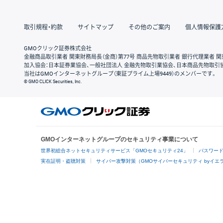
取引規程・約款
サイトマップ
その他のご案内
個人情報保護
GMOクリック証券株式会社
金融商品取引業者 関東財務局長（金商）第77号 商品先物取引業者 銀行代理業者 関
加入協会：日本証券業協会、一般社団法人 金融先物取引業協会、日本商品先物取引
当社はGMOインターネットグループ（東証プライム上場9449）のメンバーです。
© GMO CLICK Securities, Inc.
GMOインターネットグループのセキュリティ事業について
世界初総合ネットセキュリティサービス「GMOセキュリティ24」
パスワー
実在証明・盗聴対策
サイバー攻撃対策（GMOサイバーセキュリティ byイエ