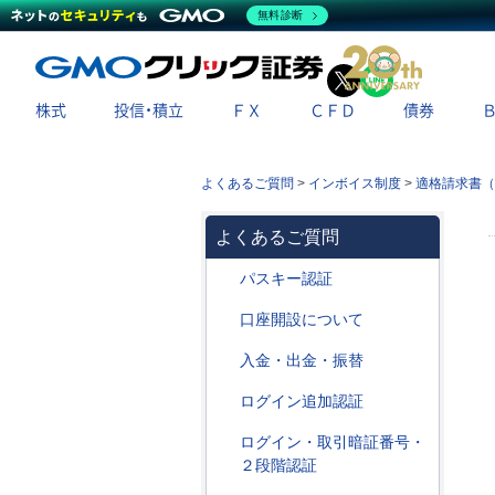
無料診断
X
LINE
株式
投信・積立
ＦＸ
ＣＦＤ
債券
よくあるご質問
>
インボイス制度
>
適格請求書（
よくあるご質問
パスキー認証
口座開設について
入金・出金・振替
ログイン追加認証
ログイン・取引暗証番号・
２段階認証