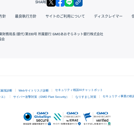
SHARE
方針
最良執行方針
サイトのご利用について
ディスクレイマー
東財務局長（銀代）第330号 所属銀行：GMOあおぞらネット銀行株式会社
協会
GMOクリック証券
セキュリティ相談AIチャットボット
ド漏洩診断
Webサイトリスク診断
セキュリティ事業の軌
ラエ）
サイバー攻撃対策（GMO Flatt Security）
なりすまし対策