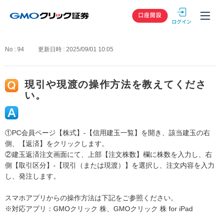
GMOクリック
口座開設
No : 94
更新日時 : 2025/09/01 10:05
現引や現渡の操作方法を教えてくださ
い。
①PC会員ページ【株式】-【信用建玉一覧】を開き、該当建玉の右
側、【返済】をクリックします。
②建玉返済注文画面にて、上部【注文株数】欄に株数を入力し、右
側【取引区分】-【現引（または現渡）】を選択し、注文内容を入力
し、発注します。
スマホアプリからの操作方法は下記をご参照ください。
※対応アプリ：GMOクリック 株、GMOクリック 株 for iPad