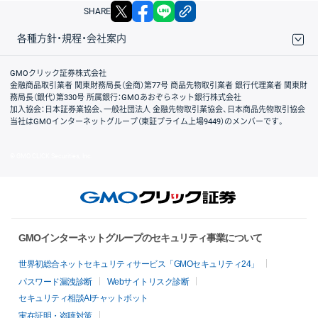
X
facebook
LINE
リンクをコピー
SHARE
各種方針・規程・会社案内
取引規程・約款
サイトマップ
その他のご案内
個人情報保護方針
最良執行方針
サイトのご利用について
ディスクレイマー
信託保全
リスク説明
会社案内
GMOクリック証券株式会社
金融商品取引業者 関東財務局長（金商）第77号 商品先物取引業者 銀行代理業者 関東財
務局長（銀代）第330号 所属銀行：GMOあおぞらネット銀行株式会社
加入協会：日本証券業協会、一般社団法人 金融先物取引業協会、日本商品先物取引協会
当社はGMOインターネットグループ（東証プライム上場9449）のメンバーです。
© GMO CLICK Securities, Inc.
GMOインターネットグループのセキュリティ事業について
世界初総合ネットセキュリティサービス「GMOセキュリティ24」
パスワード漏洩診断
Webサイトリスク診断
セキュリティ相談AIチャットボット
実在証明・盗聴対策