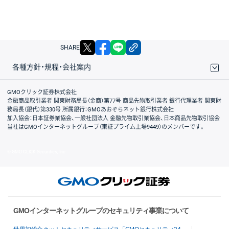
X
facebook
LINE
リンクをコピー
SHARE
各種方針・規程・会社案内
取引規程・約款
サイトマップ
その他のご案内
個人情報保護方針
最良執行方針
サイトのご利用について
ディスクレイマー
信託保全
リスク説明
会社案内
GMOクリック証券株式会社
金融商品取引業者 関東財務局長（金商）第77号 商品先物取引業者 銀行代理業者 関東財
務局長（銀代）第330号 所属銀行：GMOあおぞらネット銀行株式会社
加入協会：日本証券業協会、一般社団法人 金融先物取引業協会、日本商品先物取引協会
当社はGMOインターネットグループ（東証プライム上場9449）のメンバーです。
© GMO CLICK Securities, Inc.
GMOインターネットグループのセキュリティ事業について