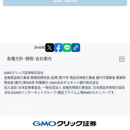
お問い合わせ
X
facebook
LINE
リンクをコピー
SHARE
各種方針・規程・会社案内
取引規程・約款
サイトマップ
その他のご案内
個人情報保護方針
最良執行方針
サイトのご利用について
ディスクレイマー
信託保全
リスク説明
会社案内
GMOクリック証券株式会社
金融商品取引業者 関東財務局長（金商）第77号 商品先物取引業者 銀行代理業者 関東財
務局長（銀代）第330号 所属銀行：GMOあおぞらネット銀行株式会社
加入協会：日本証券業協会、一般社団法人 金融先物取引業協会、日本商品先物取引協会
当社はGMOインターネットグループ（東証プライム上場9449）のメンバーです。
© GMO CLICK Securities, Inc.