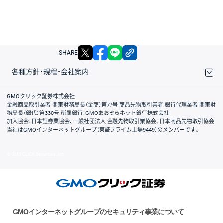
X
facebook
LINE
リンクをコピー
SHARE
各種方針・規程・会社案内
取引規程・約款
サイトマップ
その他のご案内
個人情報保護方針
最良執行方針
サイトのご利用について
ディスクレイマー
信託保全
リスク説明
会社案内
GMOクリック証券株式会社
金融商品取引業者 関東財務局長（金商）第77号 商品先物取引業者 銀行代理業者 関東財
務局長（銀代）第330号 所属銀行：GMOあおぞらネット銀行株式会社
加入協会：日本証券業協会、一般社団法人 金融先物取引業協会、日本商品先物取引協会
当社はGMOインターネットグループ（東証プライム上場9449）のメンバーです。
© GMO CLICK Securities, Inc.
GMOインターネットグループのセキュリティ事業について