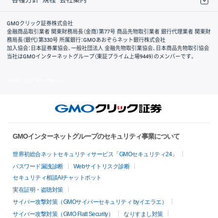
取引規程・約款
サイトマップ
その他のご案内
個人情報保護方針
最良執行方針
サイトのご利用について
ディスクレイマー
信託保全
リスク説明
会社案内
GMOクリック証券株式会社
金融商品取引業者 関東財務局長（金商）第77号 商品先物取引業者 銀行代理業者 関東財
務局長（銀代）第330号 所属銀行：GMOあおぞらネット銀行株式会社
加入協会：日本証券業協会、一般社団法人 金融先物取引業協会、日本商品先物取引協会
当社はGMOインターネットグループ（東証プライム上場9449）のメンバーです。
© GMO CLICK Securities, Inc.
GMOインターネットグループのセキュリティ事業について
世界初総合ネットセキュリティサービス「GMOセキュリティ24」
パスワード漏洩診断
Webサイトリスク診断
セキュリティ相談AIチャットボット
実在証明・盗聴対策
サイバー攻撃対策（GMOサイバーセキュリティ byイエラエ）
サイバー攻撃対策（GMO Flatt Security）
なりすまし対策