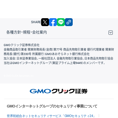
X
facebook
LINE
リンクをコピー
SHARE
各種方針・規程・会社案内
取引規程・約款
サイトマップ
その他のご案内
個人情報保護方針
最良執行方針
サイトのご利用について
ディスクレイマー
信託保全
リスク説明
会社案内
GMOクリック証券株式会社
金融商品取引業者 関東財務局長（金商）第77号 商品先物取引業者 銀行代理業者 関東財
務局長（銀代）第330号 所属銀行：GMOあおぞらネット銀行株式会社
加入協会：日本証券業協会、一般社団法人 金融先物取引業協会、日本商品先物取引協会
当社はGMOインターネットグループ（東証プライム上場9449）のメンバーです。
© GMO CLICK Securities, Inc.
GMOインターネットグループのセキュリティ事業について
世界初総合ネットセキュリティサービス「GMOセキュリティ24」