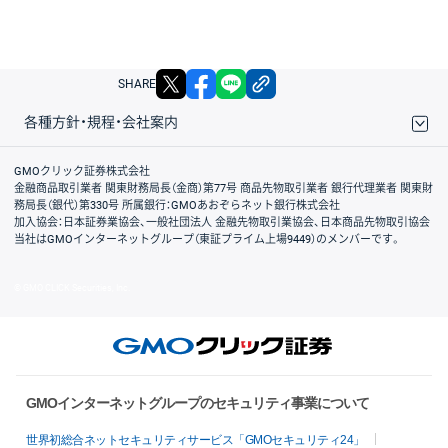
X
facebook
LINE
リンクをコピー
SHARE
各種方針・規程・会社案内
取引規程・約款
サイトマップ
その他のご案内
個人情報保護方針
最良執行方針
サイトのご利用について
ディスクレイマー
信託保全
リスク説明
会社案内
GMOクリック証券株式会社
金融商品取引業者 関東財務局長（金商）第77号 商品先物取引業者 銀行代理業者 関東財
務局長（銀代）第330号 所属銀行：GMOあおぞらネット銀行株式会社
加入協会：日本証券業協会、一般社団法人 金融先物取引業協会、日本商品先物取引協会
当社はGMOインターネットグループ（東証プライム上場9449）のメンバーです。
© GMO CLICK Securities, Inc.
GMOインターネットグループのセキュリティ事業について
世界初総合ネットセキュリティサービス「GMOセキュリティ24」