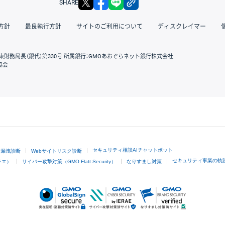
SHARE
方針
最良執行方針
サイトのご利用について
ディスクレイマー
東財務局長（銀代）第330号 所属銀行：GMOあおぞらネット銀行株式会社
協会
GMOクリック証券
セキュリティ相談AIチャットボット
ド漏洩診断
Webサイトリスク診断
セキュリティ事業の軌
ラエ）
サイバー攻撃対策（GMO Flatt Security）
なりすまし対策