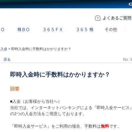
GMOクリック証券
よくある
ご質問
ＢＯ
株ＢＯ
３６５ＦＸ
３６５
株
その他
時入金
>
即時入金時に手数料はかかりますか？
戻る
No : 
即時入金時に手数料はかかりますか？
回答
■入金（お客様から当社へ）
当社では、インターネットバンキングによる『即時入金サービス』
の2つの入金方法をご用意しております。
『即時入金サービス』をご利用の場合、手数料は
無料
です。