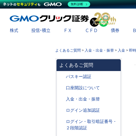
無料診断
X
LINE
株式
投信・積立
ＦＸ
ＣＦＤ
債券
よくあるご質問
>
入金・出金・振替
>
入金
>
即
よくあるご質問
パスキー認証
口座開設について
入金・出金・振替
ログイン追加認証
ログイン・取引暗証番号・
２段階認証