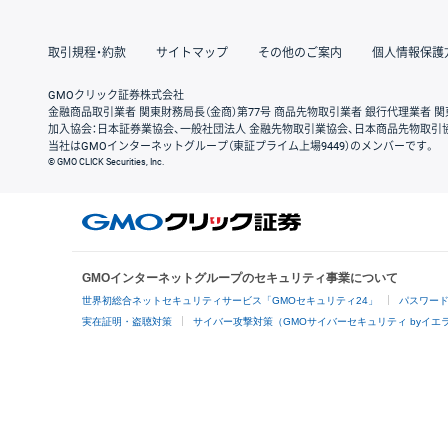
取引規程・約款
サイトマップ
その他のご案内
個人情報保護
GMOクリック証券株式会社
金融商品取引業者 関東財務局長（金商）第77号 商品先物取引業者 銀行代理業者 関
加入協会：日本証券業協会、一般社団法人 金融先物取引業協会、日本商品先物取引
当社はGMOインターネットグループ（東証プライム上場9449）のメンバーです。
© GMO CLICK Securities, Inc.
GMOインターネットグループのセキュリティ事業について
世界初総合ネットセキュリティサービス「GMOセキュリティ24」
パスワー
実在証明・盗聴対策
サイバー攻撃対策（GMOサイバーセキュリティ byイエ