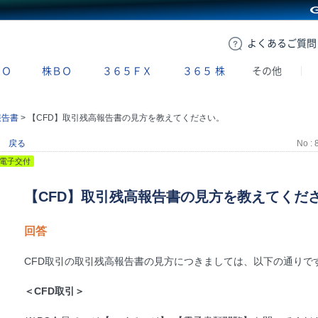
GMOクリック証券
よくある
ご質問
ＢＯ
株ＢＯ
３６５ＦＸ
３６５
株
その他
報告書
>
【CFD】取引残高報告書の見方を教えてください。
戻る
No : 
電子交付
【CFD】取引残高報告書の見方を教えてくだ
回答
CFD取引の取引残高報告書の見方につきましては、以下の通りで
＜CFD取引＞