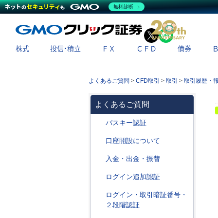
無料診断
X
LINE
株式
投信・積立
ＦＸ
ＣＦＤ
債券
よくあるご質問
>
CFD取引
>
取引
>
取引履歴・
よくあるご質問
パスキー認証
口座開設について
入金・出金・振替
ログイン追加認証
ログイン・取引暗証番号・
２段階認証