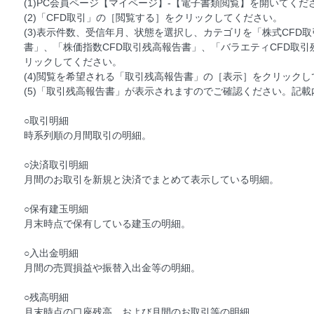
(1)PC会員ページ【マイページ】-【電子書類閲覧】を開いてくだ
(2)「CFD取引」の［閲覧する］をクリックしてください。
(3)表示件数、受信年月、状態を選択し、カテゴリを「株式CFD
書」、「株価指数CFD取引残高報告書」、「バラエティCFD取
リックしてください。
(4)閲覧を希望される「取引残高報告書」の［表示］をクリックし
(5)「取引残高報告書」が表示されますのでご確認ください。記
○取引明細
時系列順の月間取引の明細。
○決済取引明細
月間のお取引を新規と決済でまとめて表示している明細。
○保有建玉明細
月末時点で保有している建玉の明細。
○入出金明細
月間の売買損益や振替入出金等の明細。
○残高明細
月末時点の口座残高、および月間のお取引等の明細。