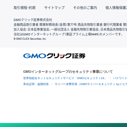
取引規程・約款
サイトマップ
その他のご案内
個人情報保護
GMOクリック証券株式会社
金融商品取引業者 関東財務局長（金商）第77号 商品先物取引業者 銀行代理業者 関
加入協会：日本証券業協会、一般社団法人 金融先物取引業協会、日本商品先物取引
当社はGMOインターネットグループ（東証プライム上場9449）のメンバーです。
© GMO CLICK Securities, Inc.
GMOインターネットグループのセキュリティ事業について
世界初総合ネットセキュリティサービス「GMOセキュリティ24」
パスワー
実在証明・盗聴対策
サイバー攻撃対策（GMOサイバーセキュリティ byイエ