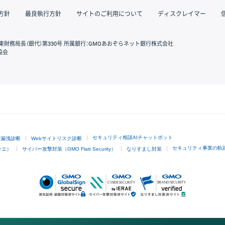
方針
最良執行方針
サイトのご利用について
ディスクレイマー
東財務局長（銀代）第330号 所属銀行：GMOあおぞらネット銀行株式会社
協会
GMOクリック証券
セキュリティ相談AIチャットボット
ド漏洩診断
Webサイトリスク診断
セキュリティ事業の軌
ラエ）
サイバー攻撃対策（GMO Flatt Security）
なりすまし対策