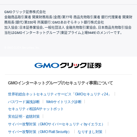
取引規程・約款
サイトマップ
その他のご案内
個人情報保護方針
最良執行方針
サイトのご利用について
ディスクレイマー
信託保全
リスク説明
会社案内
GMOクリック証券株式会社
金融商品取引業者 関東財務局長（金商）第77号 商品先物取引業者 銀行代理業者 関東財
務局長（銀代）第330号 所属銀行：GMOあおぞらネット銀行株式会社
加入協会：日本証券業協会、一般社団法人 金融先物取引業協会、日本商品先物取引協会
当社はGMOインターネットグループ（東証プライム上場9449）のメンバーです。
© GMO CLICK Securities, Inc.
GMOインターネットグループのセキュリティ事業について
世界初総合ネットセキュリティサービス「GMOセキュリティ24」
パスワード漏洩診断
Webサイトリスク診断
セキュリティ相談AIチャットボット
実在証明・盗聴対策
サイバー攻撃対策（GMOサイバーセキュリティ byイエラエ）
サイバー攻撃対策（GMO Flatt Security）
なりすまし対策