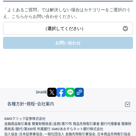
「よくあるご質問」では解決しない場合はカテゴリーをご選択のう
え、こちらからお問い合わせください。
（選択してください）
お問い合わせ
X
facebook
LINE
リンクをコピー
SHARE
各種方針・規程・会社案内
取引規程・約款
サイトマップ
その他のご案内
個人情報保護方針
最良執行方針
サイトのご利用について
ディスクレイマー
信託保全
リスク説明
会社案内
GMOクリック証券株式会社
金融商品取引業者 関東財務局長（金商）第77号 商品先物取引業者 銀行代理業者 関東財
務局長（銀代）第330号 所属銀行：GMOあおぞらネット銀行株式会社
加入協会：日本証券業協会、一般社団法人 金融先物取引業協会、日本商品先物取引協会