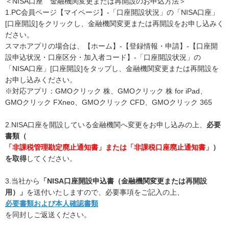
＜NISA口座 金融機関変更または再開設のお申込方法＞
1.PC会員ページ【マイページ】‐「口座開設状況」の「NISA口座」
[口座開設]をクリックし、金融機関変更または再開設をお申し込みく
ださい。
スマホアプリの場合は、【ホーム】-【登録情報・申請】-【口座開
設申込状況・口座区分・加入者コード】-「口座開設状況」の
「NISA口座」[口座開設]をタップし、金融機関変更または再開設を
お申し込みください。
※対応アプリ：GMOクリック 株、GMOクリック 株 for iPad、
GMOクリック FXneo、GMOクリック CFD、GMOクリック 365
2.NISA口座を開設している金融機関へ変更をお申し込みの上、
必要
書類（
「非課税管理勘定廃止通知書」または「非課税口座廃止通知書」
）
を取得
してください。
3.当社から
「NISA口座開設申込書（金融機関変更または再開設
用）」
を送付いたしますので、必要事項をご記入の上、
必要書類および本人確認書類
を同封しご返送ください。