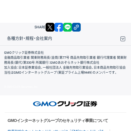
X
facebook
LINE
リンクをコピー
SHARE
各種方針・規程・会社案内
取引規程・約款
サイトマップ
その他のご案内
個人情報保護方針
最良執行方針
サイトのご利用について
ディスクレイマー
信託保全
リスク説明
会社案内
GMOクリック証券株式会社
金融商品取引業者 関東財務局長（金商）第77号 商品先物取引業者 銀行代理業者 関東財
務局長（銀代）第330号 所属銀行：GMOあおぞらネット銀行株式会社
加入協会：日本証券業協会、一般社団法人 金融先物取引業協会、日本商品先物取引協会
当社はGMOインターネットグループ（東証プライム上場9449）のメンバーです。
© GMO CLICK Securities, Inc.
GMOインターネットグループのセキュリティ事業について