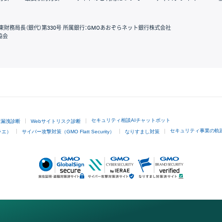
東財務局長（銀代）第330号 所属銀行：GMOあおぞらネット銀行株式会社
協会
GMOクリック証券
セキュリティ相談AIチャットボット
ド漏洩診断
Webサイトリスク診断
セキュリティ事業の軌
ラエ）
サイバー攻撃対策（GMO Flatt Security）
なりすまし対策