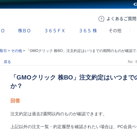
GMOクリック証券
よくある
ご質問
ＢＯ
株ＢＯ
３６５ＦＸ
３６５
株
その他
取引
>
その他
>
「GMOクリック 株BO」注文約定はいつまでの期間のものが確認できますか？
戻る
No : 
「GMOクリック 株BO」注文約定はいつま
か？
回答
注文約定は過去2週間以内のものが確認できます。
上記以外の注文一覧・約定履歴を確認されたい場合は、PC会員