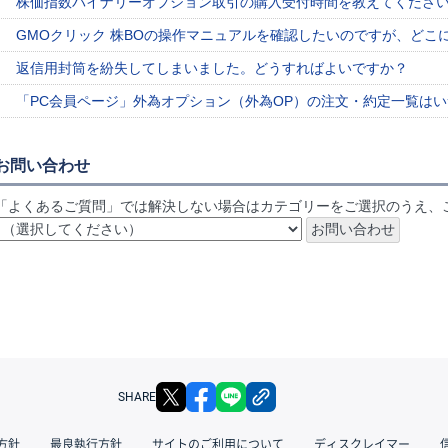
株価指数バイナリーオプション取引の購入受付時間を教えてくださ
GMOクリック 株BOの操作マニュアルを確認したいのですが、どこ
返信用封筒を紛失してしまいました。どうすればよいですか？
「PC会員ページ」外為オプション（外為OP）の注文・約定一覧は
お問い合わせ
「よくあるご質問」では解決しない場合はカテゴリーをご選択のうえ、
X
facebook
LINE
リンクをコピー
SHARE
方針
最良執行方針
サイトのご利用について
ディスクレイマー