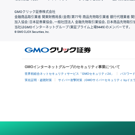
GMOクリック証券株式会社
金融商品取引業者 関東財務局長（金商）第77号 商品先物取引業者 銀行代理業者 関
加入協会：日本証券業協会、一般社団法人 金融先物取引業協会、日本商品先物取引
当社はGMOインターネットグループ（東証プライム上場9449）のメンバーです。
© GMO CLICK Securities, Inc.
GMOインターネットグループのセキュリティ事業について
世界初総合ネットセキュリティサービス「GMOセキュリティ24」
パスワー
実在証明・盗聴対策
サイバー攻撃対策（GMOサイバーセキュリティ byイエ