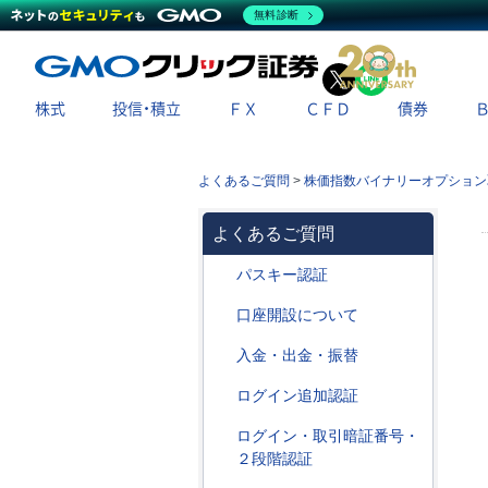
無料診断
X
LINE
株式
投信・積立
ＦＸ
ＣＦＤ
債券
よくあるご質問
>
株価指数バイナリーオプション
よくあるご質問
パスキー認証
口座開設について
入金・出金・振替
ログイン追加認証
ログイン・取引暗証番号・
２段階認証