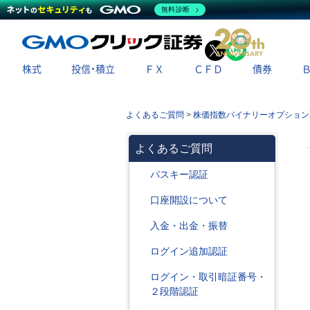
無料診断
X
LINE
株式
投信・積立
ＦＸ
ＣＦＤ
債券
よくあるご質問
>
株価指数バイナリーオプション
よくあるご質問
パスキー認証
口座開設について
入金・出金・振替
ログイン追加認証
ログイン・取引暗証番号・
２段階認証