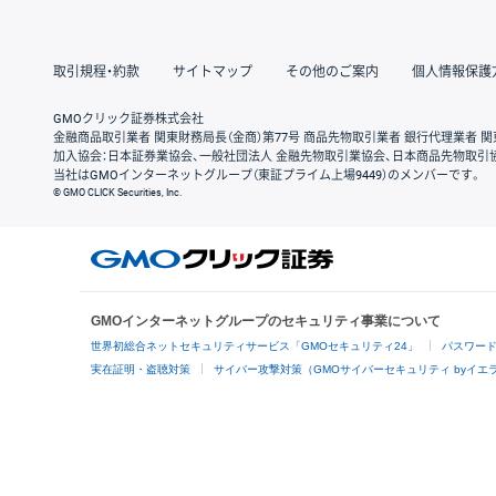
取引規程・約款
サイトマップ
その他のご案内
個人情報保護
GMOクリック証券株式会社
金融商品取引業者 関東財務局長（金商）第77号 商品先物取引業者 銀行代理業者 関
加入協会：日本証券業協会、一般社団法人 金融先物取引業協会、日本商品先物取引
当社はGMOインターネットグループ（東証プライム上場9449）のメンバーです。
© GMO CLICK Securities, Inc.
GMOインターネットグループのセキュリティ事業について
世界初総合ネットセキュリティサービス「GMOセキュリティ24」
パスワー
実在証明・盗聴対策
サイバー攻撃対策（GMOサイバーセキュリティ byイエ