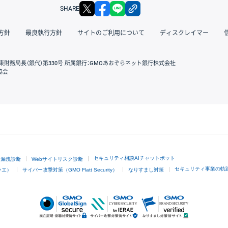
X
facebook
LINE
リンクをコピー
SHARE
方針
最良執行方針
サイトのご利用について
ディスクレイマー
東財務局長（銀代）第330号 所属銀行：GMOあおぞらネット銀行株式会社
協会
GMOクリック証券
セキュリティ相談AIチャットボット
ド漏洩診断
Webサイトリスク診断
セキュリティ事業の軌
ラエ）
サイバー攻撃対策（GMO Flatt Security）
なりすまし対策