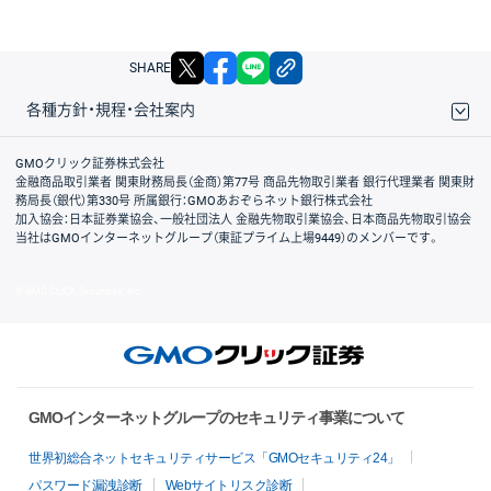
X
facebook
LINE
リンクをコピー
SHARE
各種方針・規程・会社案内
取引規程・約款
サイトマップ
その他のご案内
個人情報保護方針
最良執行方針
サイトのご利用について
ディスクレイマー
信託保全
リスク説明
会社案内
GMOクリック証券株式会社
金融商品取引業者 関東財務局長（金商）第77号 商品先物取引業者 銀行代理業者 関東財
務局長（銀代）第330号 所属銀行：GMOあおぞらネット銀行株式会社
加入協会：日本証券業協会、一般社団法人 金融先物取引業協会、日本商品先物取引協会
当社はGMOインターネットグループ（東証プライム上場9449）のメンバーです。
© GMO CLICK Securities, Inc.
GMOインターネットグループのセキュリティ事業について
世界初総合ネットセキュリティサービス「GMOセキュリティ24」
パスワード漏洩診断
Webサイトリスク診断