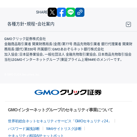
X
facebook
LINE
リンクをコピー
SHARE
各種方針・規程・会社案内
取引規程・約款
サイトマップ
その他のご案内
個人情報保護方針
最良執行方針
サイトのご利用について
ディスクレイマー
信託保全
リスク説明
会社案内
GMOクリック証券株式会社
金融商品取引業者 関東財務局長（金商）第77号 商品先物取引業者 銀行代理業者 関東財
務局長（銀代）第330号 所属銀行：GMOあおぞらネット銀行株式会社
加入協会：日本証券業協会、一般社団法人 金融先物取引業協会、日本商品先物取引協会
当社はGMOインターネットグループ（東証プライム上場9449）のメンバーです。
© GMO CLICK Securities, Inc.
GMOインターネットグループのセキュリティ事業について
世界初総合ネットセキュリティサービス「GMOセキュリティ24」
パスワード漏洩診断
Webサイトリスク診断
セキュリティ相談AIチャットボット