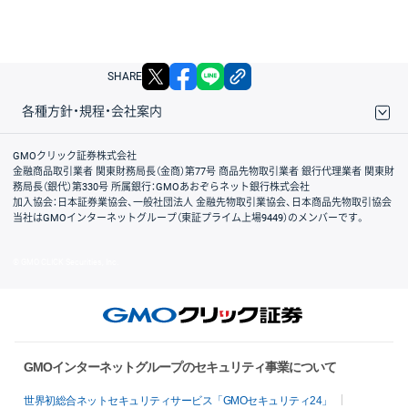
X
facebook
LINE
リンクをコピー
SHARE
各種方針・規程・会社案内
取引規程・約款
サイトマップ
その他のご案内
個人情報保護方針
最良執行方針
サイトのご利用について
ディスクレイマー
信託保全
リスク説明
会社案内
GMOクリック証券株式会社
金融商品取引業者 関東財務局長（金商）第77号 商品先物取引業者 銀行代理業者 関東財
務局長（銀代）第330号 所属銀行：GMOあおぞらネット銀行株式会社
加入協会：日本証券業協会、一般社団法人 金融先物取引業協会、日本商品先物取引協会
当社はGMOインターネットグループ（東証プライム上場9449）のメンバーです。
© GMO CLICK Securities, Inc.
GMOインターネットグループのセキュリティ事業について
世界初総合ネットセキュリティサービス「GMOセキュリティ24」