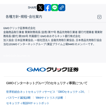
X
facebook
LINE
リンクをコピー
SHARE
各種方針・規程・会社案内
取引規程・約款
サイトマップ
その他のご案内
個人情報保護方針
最良執行方針
サイトのご利用について
ディスクレイマー
信託保全
リスク説明
会社案内
GMOクリック証券株式会社
金融商品取引業者 関東財務局長（金商）第77号 商品先物取引業者 銀行代理業者 関東財
務局長（銀代）第330号 所属銀行：GMOあおぞらネット銀行株式会社
加入協会：日本証券業協会、一般社団法人 金融先物取引業協会、日本商品先物取引協会
当社はGMOインターネットグループ（東証プライム上場9449）のメンバーです。
© GMO CLICK Securities, Inc.
GMOインターネットグループのセキュリティ事業について
世界初総合ネットセキュリティサービス「GMOセキュリティ24」
パスワード漏洩診断
Webサイトリスク診断
セキュリティ相談AIチャットボット