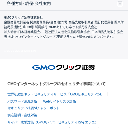
各種方針・規程・会社案内
取引規程・約款
サイトマップ
その他のご案内
個人情報保護方針
最良執行方針
サイトのご利用について
ディスクレイマー
信託保全
リスク説明
会社案内
GMOクリック証券株式会社
金融商品取引業者 関東財務局長（金商）第77号 商品先物取引業者 銀行代理業者 関東財
務局長（銀代）第330号 所属銀行：GMOあおぞらネット銀行株式会社
加入協会：日本証券業協会、一般社団法人 金融先物取引業協会、日本商品先物取引協会
当社はGMOインターネットグループ（東証プライム上場9449）のメンバーです。
© GMO CLICK Securities, Inc.
GMOインターネットグループのセキュリティ事業について
世界初総合ネットセキュリティサービス「GMOセキュリティ24」
パスワード漏洩診断
Webサイトリスク診断
セキュリティ相談AIチャットボット
実在証明・盗聴対策
サイバー攻撃対策（GMOサイバーセキュリティ byイエラエ）