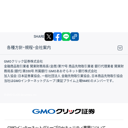
X
facebook
LINE
リンクをコピー
SHARE
各種方針・規程・会社案内
取引規程・約款
サイトマップ
その他のご案内
個人情報保護方針
最良執行方針
サイトのご利用について
ディスクレイマー
信託保全
リスク説明
会社案内
GMOクリック証券株式会社
金融商品取引業者 関東財務局長（金商）第77号 商品先物取引業者 銀行代理業者 関東財
務局長（銀代）第330号 所属銀行：GMOあおぞらネット銀行株式会社
加入協会：日本証券業協会、一般社団法人 金融先物取引業協会、日本商品先物取引協会
当社はGMOインターネットグループ（東証プライム上場9449）のメンバーです。
© GMO CLICK Securities, Inc.
GMOインターネットグループのセキュリティ事業について