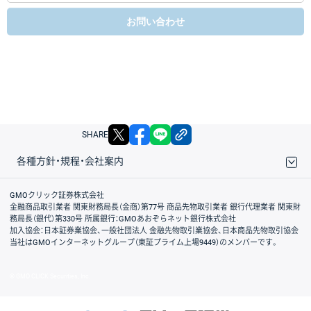
お問い合わせ
X
facebook
LINE
リンクをコピー
SHARE
各種方針・規程・会社案内
取引規程・約款
サイトマップ
その他のご案内
個人情報保護方針
最良執行方針
サイトのご利用について
ディスクレイマー
信託保全
リスク説明
会社案内
GMOクリック証券株式会社
金融商品取引業者 関東財務局長（金商）第77号 商品先物取引業者 銀行代理業者 関東財
務局長（銀代）第330号 所属銀行：GMOあおぞらネット銀行株式会社
加入協会：日本証券業協会、一般社団法人 金融先物取引業協会、日本商品先物取引協会
当社はGMOインターネットグループ（東証プライム上場9449）のメンバーです。
© GMO CLICK Securities, Inc.