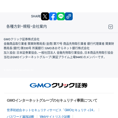
X
facebook
LINE
リンクをコピー
SHARE
各種方針・規程・会社案内
取引規程・約款
サイトマップ
その他のご案内
個人情報保護方針
最良執行方針
サイトのご利用について
ディスクレイマー
信託保全
リスク説明
会社案内
GMOクリック証券株式会社
金融商品取引業者 関東財務局長（金商）第77号 商品先物取引業者 銀行代理業者 関東財
務局長（銀代）第330号 所属銀行：GMOあおぞらネット銀行株式会社
加入協会：日本証券業協会、一般社団法人 金融先物取引業協会、日本商品先物取引協会
当社はGMOインターネットグループ（東証プライム上場9449）のメンバーです。
© GMO CLICK Securities, Inc.
GMOインターネットグループのセキュリティ事業について
世界初総合ネットセキュリティサービス「GMOセキュリティ24」
パスワード漏洩診断
Webサイトリスク診断