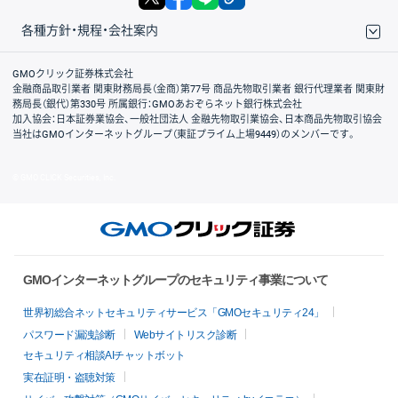
各種方針・規程・会社案内
取引規程・約款
サイトマップ
その他のご案内
個人情報保護方針
最良執行方針
サイトのご利用について
ディスクレイマー
信託保全
リスク説明
会社案内
GMOクリック証券株式会社
金融商品取引業者 関東財務局長（金商）第77号 商品先物取引業者 銀行代理業者 関東財
務局長（銀代）第330号 所属銀行：GMOあおぞらネット銀行株式会社
加入協会：日本証券業協会、一般社団法人 金融先物取引業協会、日本商品先物取引協会
当社はGMOインターネットグループ（東証プライム上場9449）のメンバーです。
© GMO CLICK Securities, Inc.
GMOインターネットグループのセキュリティ事業について
世界初総合ネットセキュリティサービス「GMOセキュリティ24」
パスワード漏洩診断
Webサイトリスク診断
セキュリティ相談AIチャットボット
実在証明・盗聴対策