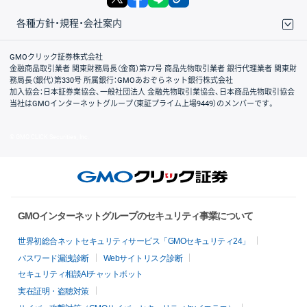
各種方針・規程・会社案内
取引規程・約款
サイトマップ
その他のご案内
個人情報保護方針
最良執行方針
サイトのご利用について
ディスクレイマー
信託保全
リスク説明
会社案内
GMOクリック証券株式会社
金融商品取引業者 関東財務局長（金商）第77号 商品先物取引業者 銀行代理業者 関東財
務局長（銀代）第330号 所属銀行：GMOあおぞらネット銀行株式会社
加入協会：日本証券業協会、一般社団法人 金融先物取引業協会、日本商品先物取引協会
当社はGMOインターネットグループ（東証プライム上場9449）のメンバーです。
© GMO CLICK Securities, Inc.
GMOインターネットグループのセキュリティ事業について
世界初総合ネットセキュリティサービス「GMOセキュリティ24」
パスワード漏洩診断
Webサイトリスク診断
セキュリティ相談AIチャットボット
実在証明・盗聴対策