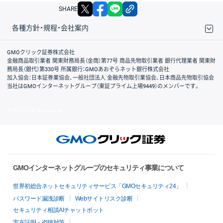
X
facebook
LINE
リンクをコピー
SHARE
各種方針・規程・会社案内
取引規程・約款
サイトマップ
その他のご案内
個人情報保護方針
最良執行方針
サイトのご利用について
ディスクレイマー
信託保全
リスク説明
会社案内
GMOクリック証券株式会社
金融商品取引業者 関東財務局長（金商）第77号 商品先物取引業者 銀行代理業者 関東財
務局長（銀代）第330号 所属銀行：GMOあおぞらネット銀行株式会社
加入協会：日本証券業協会、一般社団法人 金融先物取引業協会、日本商品先物取引協会
当社はGMOインターネットグループ（東証プライム上場9449）のメンバーです。
© GMO CLICK Securities, Inc.
GMOインターネットグループのセキュリティ事業について
世界初総合ネットセキュリティサービス「GMOセキュリティ24」
パスワード漏洩診断
Webサイトリスク診断
セキュリティ相談AIチャットボット
実在証明・盗聴対策