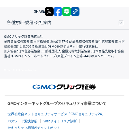
X
facebook
LINE
リンクをコピー
SHARE
各種方針・規程・会社案内
取引規程・約款
サイトマップ
その他のご案内
個人情報保護方針
最良執行方針
サイトのご利用について
ディスクレイマー
信託保全
リスク説明
会社案内
GMOクリック証券株式会社
金融商品取引業者 関東財務局長（金商）第77号 商品先物取引業者 銀行代理業者 関東財
務局長（銀代）第330号 所属銀行：GMOあおぞらネット銀行株式会社
加入協会：日本証券業協会、一般社団法人 金融先物取引業協会、日本商品先物取引協会
当社はGMOインターネットグループ（東証プライム上場9449）のメンバーです。
© GMO CLICK Securities, Inc.
GMOインターネットグループのセキュリティ事業について
世界初総合ネットセキュリティサービス「GMOセキュリティ24」
パスワード漏洩診断
Webサイトリスク診断
セキュリティ相談AIチャットボット