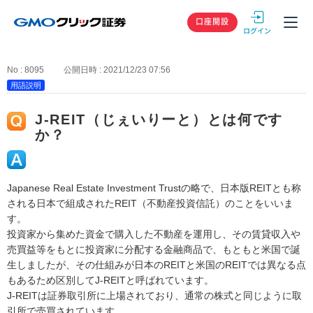
GMOクリック
口座開設
No : 8095
公開日時 : 2021/12/23 07:56
用語説明
J-REIT（じぇいりーと）とは何です
か？
Japanese Real Estate Investment Trustの略で、日本版REITとも称
される日本で組成されたREIT（不動産投資信託）のことをいいま
す。
投資家から集めた資金で購入した不動産を運用し、その賃貸収入や
売買益等をもとに投資家に分配する金融商品で、もともと米国で誕
生しましたが、その仕組みが日本のREITと米国のREITでは異なる点
もあるため区別してJ-REITと呼ばれています。
J-REITは証券取引所に上場されており、通常の株式と同じように取
引所で売買されています。