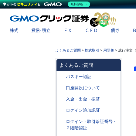
無料診断
X
LINE
株式
投信・積立
ＦＸ
ＣＦＤ
債券
よくあるご質問
>
株式取引
>
用語集
>
成行注文
よくあるご質問
パスキー認証
口座開設について
入金・出金・振替
ログイン追加認証
ログイン・取引暗証番号・
２段階認証