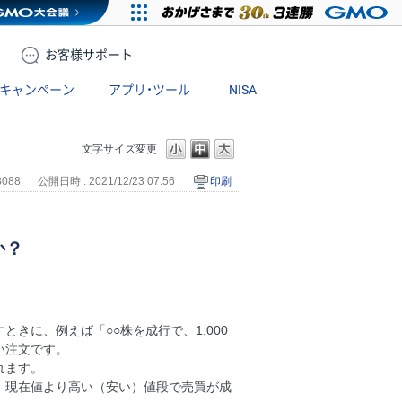
お客様
サポート
キャンペーン
アプリ・ツール
NISA
文字サイズ変更
8088
公開日時 : 2021/12/23 07:56
印刷
か？
きに、例えば「○○株を成行で、1,000
い注文です。
れます。
、現在値より高い（安い）値段で売買が成