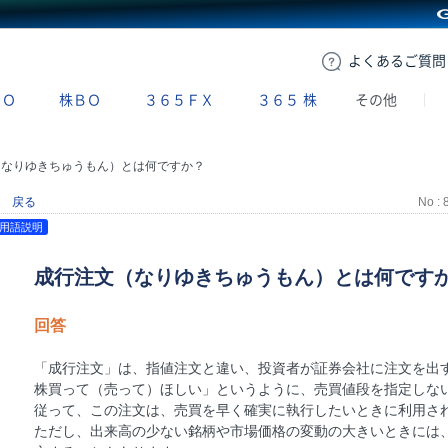
GMOクリック証券
よくある
ご質問
ＢＯ
株ＢＯ
３６５ＦＸ
３６５
株
その他
（なりゆきちゅうもん）とは何ですか？
戻る
No : 
用語説明
成行注文（なりゆきちゅうもん）とは何です
回答
「成行注文」は、指値注文と違い、投資者が証券会社に注文を出すと
株買って（売って）ほしい」というように、売買値段を指定しな
従って、この注文は、売買を早く確実に執行したいときに利用さ
ただし、出来高の少ない銘柄や市場価格の変動の大きいときには