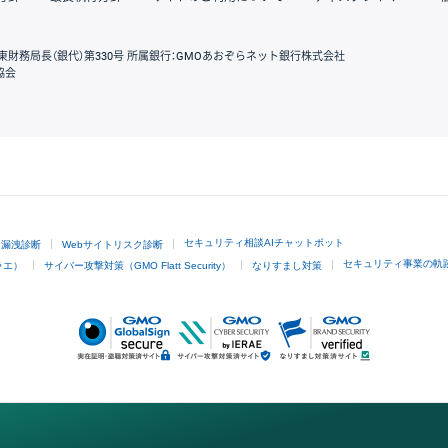
東財務局長（銀代）第330号 所属銀行：GMOあおぞらネット銀行株式会社
協会
GMOクリック証券
セキュリティ相談AIチャットボット
ド漏洩診断
Webサイトリスク診断
セキュリティ事業の軌
ラエ）
サイバー攻撃対策（GMO Flatt Security）
なりすまし対策