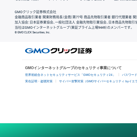
GMOクリック証券株式会社
金融商品取引業者 関東財務局長（金商）第77号 商品先物取引業者 銀行代理業者 関
加入協会：日本証券業協会、一般社団法人 金融先物取引業協会、日本商品先物取引
当社はGMOインターネットグループ（東証プライム上場9449）のメンバーです。
© GMO CLICK Securities, Inc.
GMOインターネットグループのセキュリティ事業について
世界初総合ネットセキュリティサービス「GMOセキュリティ24」
パスワー
実在証明・盗聴対策
サイバー攻撃対策（GMOサイバーセキュリティ byイエ