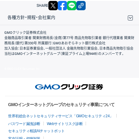
X
facebook
LINE
リンクをコピー
SHARE
各種方針・規程・会社案内
取引規程・約款
サイトマップ
その他のご案内
個人情報保護方針
最良執行方針
サイトのご利用について
ディスクレイマー
信託保全
リスク説明
会社案内
GMOクリック証券株式会社
金融商品取引業者 関東財務局長（金商）第77号 商品先物取引業者 銀行代理業者 関東財
務局長（銀代）第330号 所属銀行：GMOあおぞらネット銀行株式会社
加入協会：日本証券業協会、一般社団法人 金融先物取引業協会、日本商品先物取引協会
当社はGMOインターネットグループ（東証プライム上場9449）のメンバーです。
© GMO CLICK Securities, Inc.
GMOインターネットグループのセキュリティ事業について
世界初総合ネットセキュリティサービス「GMOセキュリティ24」
パスワード漏洩診断
Webサイトリスク診断
セキュリティ相談AIチャットボット
実在証明・盗聴対策