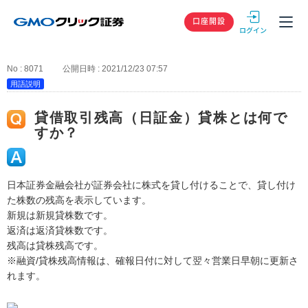
GMOクリック
口座開設
No : 8071
公開日時 : 2021/12/23 07:57
用語説明
貸借取引残高（日証金）貸株とは何で
すか？
日本証券金融会社が証券会社に株式を貸し付けることで、貸し付け
た株数の残高を表示しています。
新規は新規貸株数です。
返済は返済貸株数です。
残高は貸株残高です。
※融資/貸株残高情報は、確報日付に対して翌々営業日早朝に更新さ
れます。