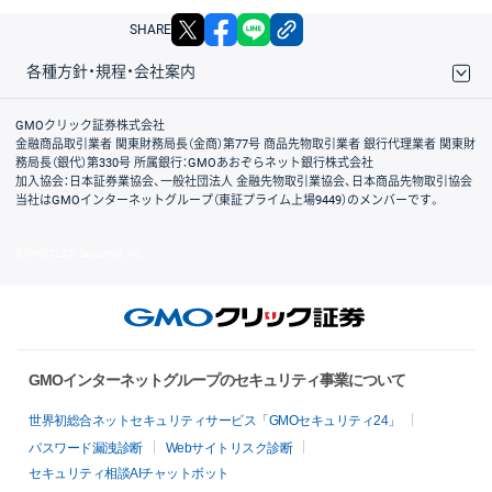
X
facebook
LINE
リンクをコピー
SHARE
各種方針・規程・会社案内
取引規程・約款
サイトマップ
その他のご案内
個人情報保護方針
最良執行方針
サイトのご利用について
ディスクレイマー
信託保全
リスク説明
会社案内
GMOクリック証券株式会社
金融商品取引業者 関東財務局長（金商）第77号 商品先物取引業者 銀行代理業者 関東財
務局長（銀代）第330号 所属銀行：GMOあおぞらネット銀行株式会社
加入協会：日本証券業協会、一般社団法人 金融先物取引業協会、日本商品先物取引協会
当社はGMOインターネットグループ（東証プライム上場9449）のメンバーです。
© GMO CLICK Securities, Inc.
GMOインターネットグループのセキュリティ事業について
世界初総合ネットセキュリティサービス「GMOセキュリティ24」
パスワード漏洩診断
Webサイトリスク診断
セキュリティ相談AIチャットボット