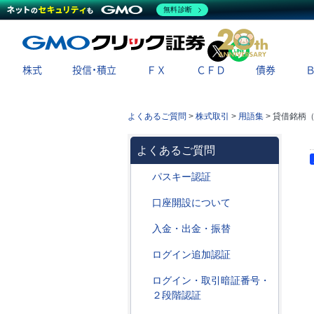
無料診断
X
LINE
株式
投信・積立
ＦＸ
ＣＦＤ
債券
よくあるご質問
>
株式取引
>
用語集
>
貸借銘柄
よくあるご質問
パスキー認証
口座開設について
入金・出金・振替
ログイン追加認証
ログイン・取引暗証番号・
２段階認証