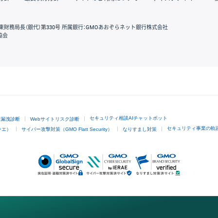
東財務局長（銀代）第330号 所属銀行：GMOあおぞらネット銀行株式会社
協会
GMOクリック証券
セキュリティ相談AIチャットボット
ド漏洩診断
Webサイトリスク診断
セキュリティ事業の軌
ラエ）
サイバー攻撃対策（GMO Flatt Security）
なりすまし対策