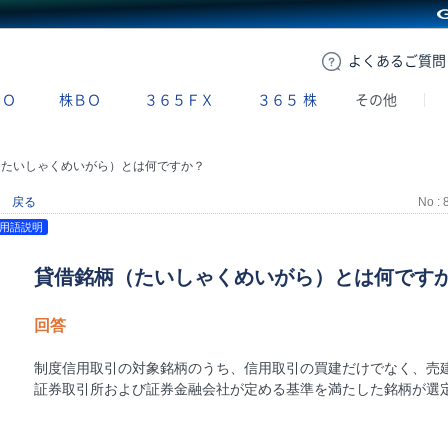
GMOクリック証券
よくある
ご質問
ＢＯ
株ＢＯ
３６５ＦＸ
３６５
株
その他
（たいしゃくめいがら）とは何ですか？
戻る
No : 
用語説明
貸借銘柄（たいしゃくめいがら）とは何です
回答
制度信用取引の対象銘柄のうち、信用取引の買建だけでなく、売
証券取引所および証券金融会社が定める基準を満たした銘柄が選