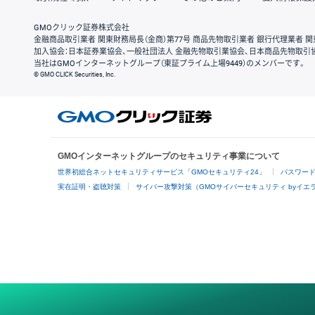
GMOクリック証券株式会社
金融商品取引業者 関東財務局長（金商）第77号 商品先物取引業者 銀行代理業者 関
加入協会：日本証券業協会、一般社団法人 金融先物取引業協会、日本商品先物取引
当社はGMOインターネットグループ（東証プライム上場9449）のメンバーです。
© GMO CLICK Securities, Inc.
GMOインターネットグループのセキュリティ事業について
世界初総合ネットセキュリティサービス「GMOセキュリティ24」
パスワー
実在証明・盗聴対策
サイバー攻撃対策（GMOサイバーセキュリティ byイエ