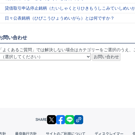
貸借取引申込停止銘柄（たいしゃくとりひきもうしこみていしめい
日々公表銘柄（ひびこうひょうめいがら）とは何ですか？
お問い合わせ
「よくあるご質問」では解決しない場合はカテゴリーをご選択のうえ、
X
facebook
LINE
リンクをコピー
SHARE
方針
最良執行方針
サイトのご利用について
ディスクレイマー