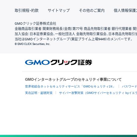
取引規程・約款
サイトマップ
その他のご案内
個人情報保護
GMOクリック証券株式会社
金融商品取引業者 関東財務局長（金商）第77号 商品先物取引業者 銀行代理業者 関
加入協会：日本証券業協会、一般社団法人 金融先物取引業協会、日本商品先物取引
当社はGMOインターネットグループ（東証プライム上場9449）のメンバーです。
© GMO CLICK Securities, Inc.
GMOインターネットグループのセキュリティ事業について
世界初総合ネットセキュリティサービス「GMOセキュリティ24」
パスワー
実在証明・盗聴対策
サイバー攻撃対策（GMOサイバーセキュリティ byイエ