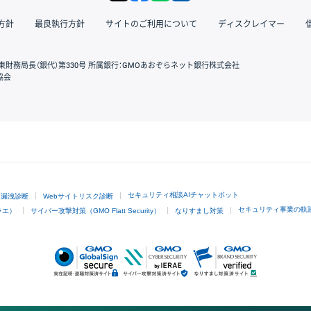
方針
最良執行方針
サイトのご利用について
ディスクレイマー
東財務局長（銀代）第330号 所属銀行：GMOあおぞらネット銀行株式会社
協会
GMOクリック証券
セキュリティ相談AIチャットボット
ド漏洩診断
Webサイトリスク診断
セキュリティ事業の軌
ラエ）
サイバー攻撃対策（GMO Flatt Security）
なりすまし対策