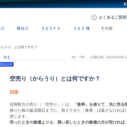
GMOクリック証券
よくある
ご質問
ＢＯ
株ＢＯ
３６５ＦＸ
３６５
株
その他
からうり）とは何ですか？
戻る
No : 796
公開日時 : 2016/04/08 1
用語説明
空売り（からうり）とは何ですか？
回答
信用取引の売り（「空売り」）は、
「株券」を借りて、先に売る
借りた株の返済期日までに、借りてきた「株券」は返さなければ
戻します。
売ったときの株価よりも、買い戻したときの株価の方が安ければ