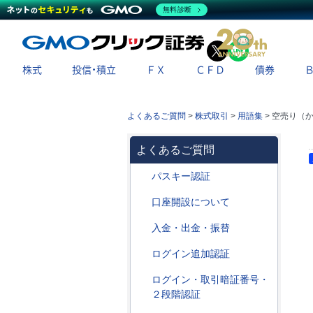
無料診断
X
LINE
株式
投信・積立
ＦＸ
ＣＦＤ
債券
よくあるご質問
>
株式取引
>
用語集
>
空売り（
よくあるご質問
パスキー認証
口座開設について
入金・出金・振替
ログイン追加認証
ログイン・取引暗証番号・
２段階認証