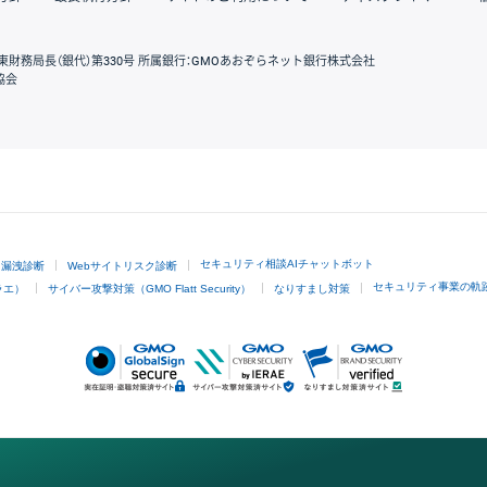
東財務局長（銀代）第330号 所属銀行：GMOあおぞらネット銀行株式会社
協会
GMOクリック証券
セキュリティ相談AIチャットボット
ド漏洩診断
Webサイトリスク診断
セキュリティ事業の軌
ラエ）
サイバー攻撃対策（GMO Flatt Security）
なりすまし対策