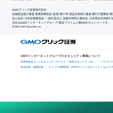
GMOクリック証券株式会社
金融商品取引業者 関東財務局長（金商）第77号 商品先物取引業者 銀行代理業者 関
加入協会：日本証券業協会、一般社団法人 金融先物取引業協会、日本商品先物取引
当社はGMOインターネットグループ（東証プライム上場9449）のメンバーです。
© GMO CLICK Securities, Inc.
GMOインターネットグループのセキュリティ事業について
世界初総合ネットセキュリティサービス「GMOセキュリティ24」
パスワー
実在証明・盗聴対策
サイバー攻撃対策（GMOサイバーセキュリティ byイエ