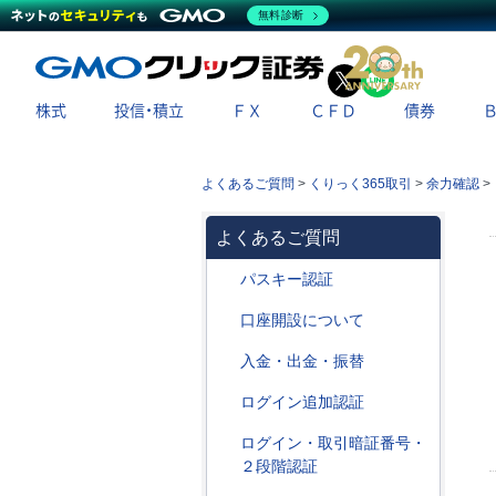
無料診断
X
LINE
株式
投信・積立
ＦＸ
ＣＦＤ
債券
よくあるご質問
>
くりっく365取引
>
余力確認
>
よくあるご質問
パスキー認証
口座開設について
入金・出金・振替
ログイン追加認証
ログイン・取引暗証番号・
２段階認証