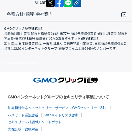
X
facebook
LINE
リンクをコピー
SHARE
各種方針・規程・会社案内
取引規程・約款
サイトマップ
その他のご案内
個人情報保護方針
最良執行方針
サイトのご利用について
ディスクレイマー
信託保全
リスク説明
会社案内
GMOクリック証券株式会社
金融商品取引業者 関東財務局長（金商）第77号 商品先物取引業者 銀行代理業者 関東財
務局長（銀代）第330号 所属銀行：GMOあおぞらネット銀行株式会社
加入協会：日本証券業協会、一般社団法人 金融先物取引業協会、日本商品先物取引協会
当社はGMOインターネットグループ（東証プライム上場9449）のメンバーです。
© GMO CLICK Securities, Inc.
GMOインターネットグループのセキュリティ事業について
世界初総合ネットセキュリティサービス「GMOセキュリティ24」
パスワード漏洩診断
Webサイトリスク診断
セキュリティ相談AIチャットボット
実在証明・盗聴対策