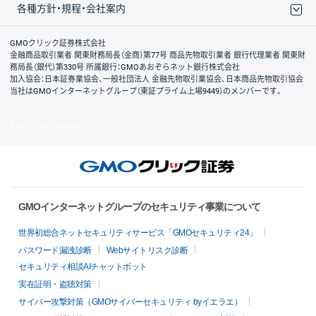
各種方針・規程・会社案内
取引規程・約款
サイトマップ
その他のご案内
個人情報保護方針
最良執行方針
サイトのご利用について
ディスクレイマー
信託保全
リスク説明
会社案内
GMOクリック証券株式会社
金融商品取引業者 関東財務局長（金商）第77号 商品先物取引業者 銀行代理業者 関東財
務局長（銀代）第330号 所属銀行：GMOあおぞらネット銀行株式会社
加入協会：日本証券業協会、一般社団法人 金融先物取引業協会、日本商品先物取引協会
当社はGMOインターネットグループ（東証プライム上場9449）のメンバーです。
© GMO CLICK Securities, Inc.
GMOインターネットグループのセキュリティ事業について
世界初総合ネットセキュリティサービス「GMOセキュリティ24」
パスワード漏洩診断
Webサイトリスク診断
セキュリティ相談AIチャットボット
実在証明・盗聴対策
サイバー攻撃対策（GMOサイバーセキュリティ byイエラエ）