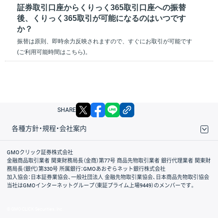
証券取引口座からくりっく365取引口座への振替
後、くりっく365取引が可能になるのはいつです
か？
振替は原則、即時余力反映されますので、すぐにお取引が可能です
(ご利用可能時間はこちら)。
X
facebook
LINE
リンクをコピー
SHARE
各種方針・規程・会社案内
取引規程・約款
サイトマップ
その他のご案内
個人情報保護方針
最良執行方針
サイトのご利用について
ディスクレイマー
信託保全
リスク説明
会社案内
GMOクリック証券株式会社
金融商品取引業者 関東財務局長（金商）第77号 商品先物取引業者 銀行代理業者 関東財
務局長（銀代）第330号 所属銀行：GMOあおぞらネット銀行株式会社
加入協会：日本証券業協会、一般社団法人 金融先物取引業協会、日本商品先物取引協会
当社はGMOインターネットグループ（東証プライム上場9449）のメンバーです。
© GMO CLICK Securities, Inc.