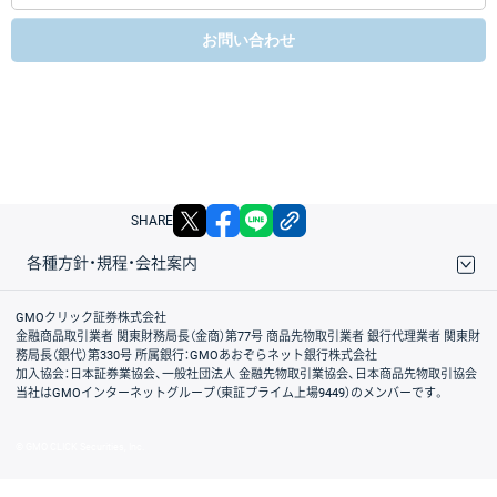
お問い合わせ
X
facebook
LINE
リンクをコピー
SHARE
各種方針・規程・会社案内
取引規程・約款
サイトマップ
その他のご案内
個人情報保護方針
最良執行方針
サイトのご利用について
ディスクレイマー
信託保全
リスク説明
会社案内
GMOクリック証券株式会社
金融商品取引業者 関東財務局長（金商）第77号 商品先物取引業者 銀行代理業者 関東財
務局長（銀代）第330号 所属銀行：GMOあおぞらネット銀行株式会社
加入協会：日本証券業協会、一般社団法人 金融先物取引業協会、日本商品先物取引協会
当社はGMOインターネットグループ（東証プライム上場9449）のメンバーです。
© GMO CLICK Securities, Inc.