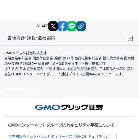
X
facebook
LINE
リンクをコピー
SHARE
各種方針・規程・会社案内
取引規程・約款
サイトマップ
その他のご案内
個人情報保護方針
最良執行方針
サイトのご利用について
ディスクレイマー
信託保全
リスク説明
会社案内
GMOクリック証券株式会社
金融商品取引業者 関東財務局長（金商）第77号 商品先物取引業者 銀行代理業者 関東財
務局長（銀代）第330号 所属銀行：GMOあおぞらネット銀行株式会社
加入協会：日本証券業協会、一般社団法人 金融先物取引業協会、日本商品先物取引協会
当社はGMOインターネットグループ（東証プライム上場9449）のメンバーです。
© GMO CLICK Securities, Inc.
GMOインターネットグループのセキュリティ事業について
世界初総合ネットセキュリティサービス「GMOセキュリティ24」